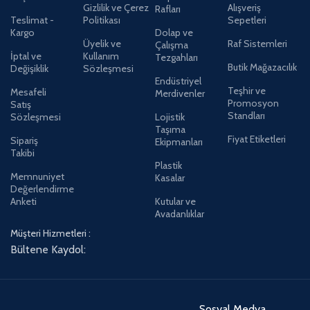
Gizlilik ve Çerez
Alışveriş
Rafları
Teslimat -
Politikası
Sepetleri
Kargo
Dolap ve
Üyelik ve
Raf Sistemleri
Çalışma
İptal ve
Kullanım
Tezgahları
Butik Mağazacılık
Değişiklik
Sözleşmesi
Endüstriyel
Teşhir ve
Mesafeli
Merdivenler
Promosyon
Satış
Standları
Sözleşmesi
Lojistik
Taşıma
Fiyat Etiketleri
Sipariş
Ekipmanları
Takibi
Plastik
Memnuniyet
Kasalar
Değerlendirme
Anketi
Kutular ve
Avadanlıklar
Müşteri Hizmetleri :
Bültene Kaydol:
Sosyal Medya