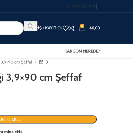
BLOG
SSS
İLETIŞIM
0
GIRIŞ / KAYIT OL
₺
0,00
KARGOM NEREDE?
ği 3,9×90 cm Şeffaf
ği 3,9×90 cm Şeffaf
EPETE EKLE
listesine ekle