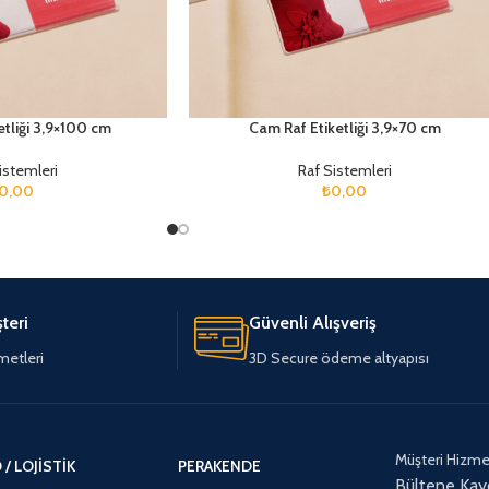
etliği 3,9×100 cm
Cam Raf Etiketliği 3,9×70 cm
istemleri
Raf Sistemleri
0,00
₺
0,00
teri
Güvenli Alışveriş
metleri
3D Secure ödeme altyapısı
Müşteri Hizmet
/ LOJISTIK
PERAKENDE
Bültene Kay