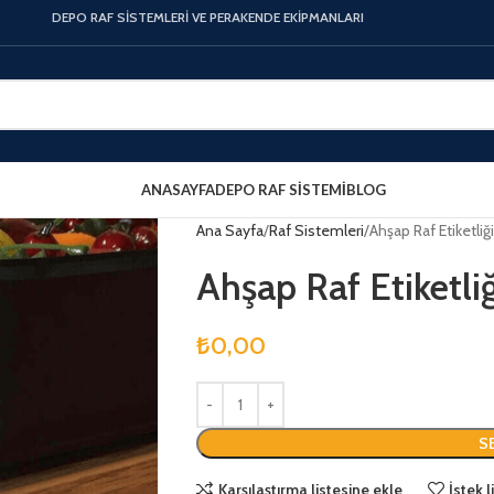
DEPO RAF SİSTEMLERİ VE PERAKENDE EKİPMANLARI
ANASAYFA
DEPO RAF SISTEMI
BLOG
Ana Sayfa
Raf Sistemleri
Ahşap Raf Etiketli
Ahşap Raf Etiketli
₺
0,00
S
Karşılaştırma listesine ekle
İstek 