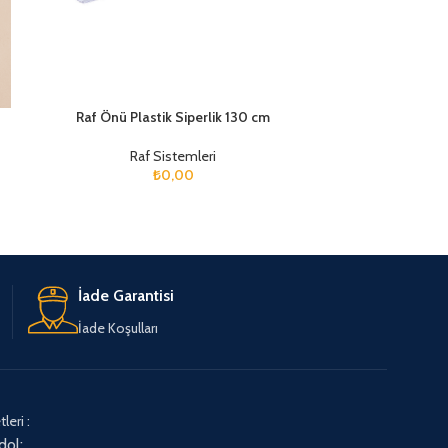
Raf Önü Plastik Siperlik 130 cm
Raf Önü Pl
Raf Sistemleri
R
₺
0,00
İade Garantisi
İade Koşulları
leri :
dol: