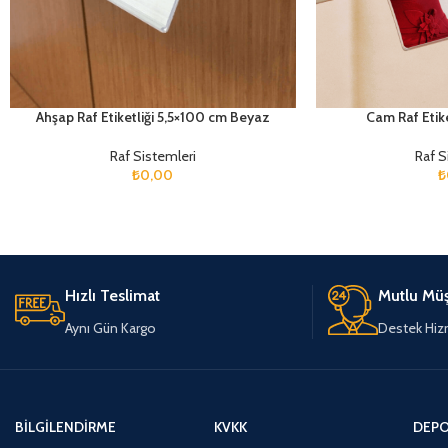
Ahşap Raf Etiketliği 5,5×100 cm Beyaz
Cam Raf Etik
Raf Sistemleri
Raf S
₺
0,00
₺
Hızlı Teslimat
Mutlu Müş
Aynı Gün Kargo
Destek Hiz
BILGILENDIRME
KVKK
DEPO 