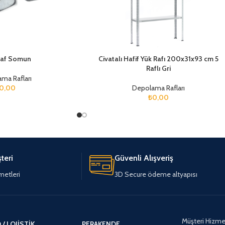
Raf Somun
Civatalı Hafif Yük Rafı 200x31x93 cm 5
Raflı Gri
ma Rafları
0,00
Depolama Rafları
₺
0,00
teri
Güvenli Alışveriş
metleri
3D Secure ödeme altyapısı
Müşteri Hizmet
/ LOJISTIK
PERAKENDE