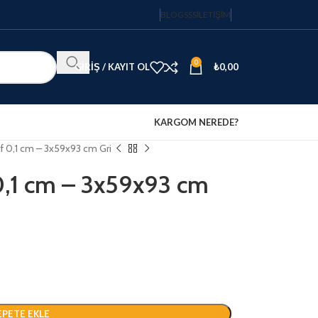
BLOG
SSS
İLETIŞIM
0
GIRIŞ / KAYIT OL
₺
0,00
KARGOM NEREDE?
Raf 0,1 cm – 3x59x93 cm Gri
 0,1 cm – 3x59x93 cm
EPETE EKLE