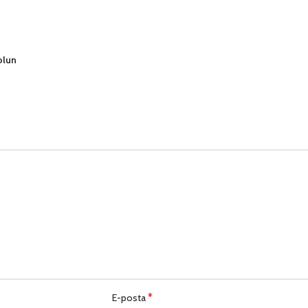
 olun
*
E-posta