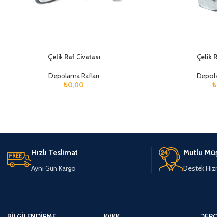
Çelik Raf Civatası
Çelik 
Depolama Rafları
Depola
₺
0,00
₺
Hızlı Teslimat
Mutlu Müş
Aynı Gün Kargo
Destek Hiz
BILGILENDIRME
KVKK
DEPO 