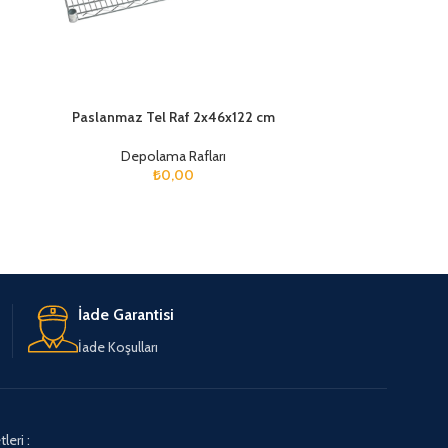
Paslanmaz Tel Raf 2x46x122 cm
Paslanmaz 
Depolama Rafları
Dep
₺
0,00
İade Garantisi
İade Koşulları
leri :