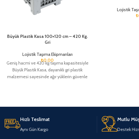
Lojistik Ta
₺
Büyük Plastik Kasa 100×120 cm – 420 Kg.
Gri
Lojistik Taşıma Ekipmanları
₺
0,00
Geniş hacmi ve 420 kg taşıma kapasitesiyle
Büyük Plastik Kasa, dayanıklı gri plastik
malzemesi sayesinde ağır yüklerin güvenle
taşınmasını sağlar. Endüstri, depo ve lojistik
alanlarında kullanım için ideal olan bu kasa,
sağlam yapısı ve pratik tasarımıyla uzun
ömürlü kullanım sunar.
Hızlı Teslimat
Mutlu Müş
Aynı Gün Kargo
Destek Hiz