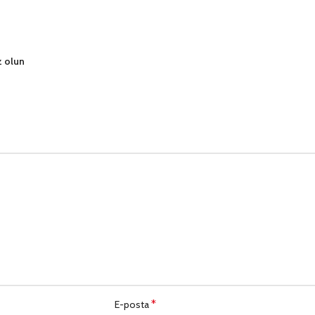
z olun
*
E-posta