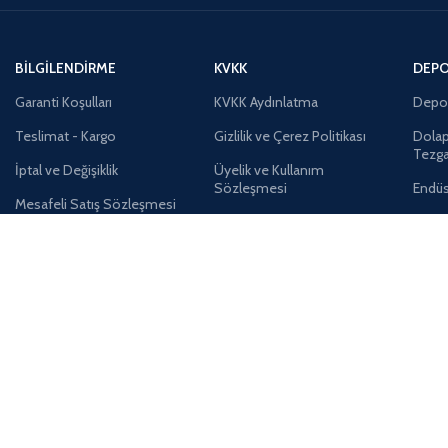
BILGILENDIRME
KVKK
DEPO 
Garanti Koşulları
KVKK Aydınlatma
Depol
Teslimat - Kargo
Gizlilik ve Çerez Politikası
Dolap
Tezga
İptal ve Değişiklik
Üyelik ve Kullanım
Sözleşmesi
Endüs
Mesafeli Satış Sözleşmesi
Lojis
Sipariş Takibi
Plasti
Memnuniyet
Değerlendirme Anketi
Kutula