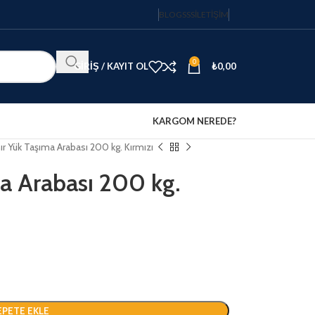
BLOG
SSS
İLETIŞIM
0
GIRIŞ / KAYIT OL
₺
0,00
KARGOM NEREDE?
ır Yük Taşıma Arabası 200 kg. Kırmızı
ma Arabası 200 kg.
EPETE EKLE