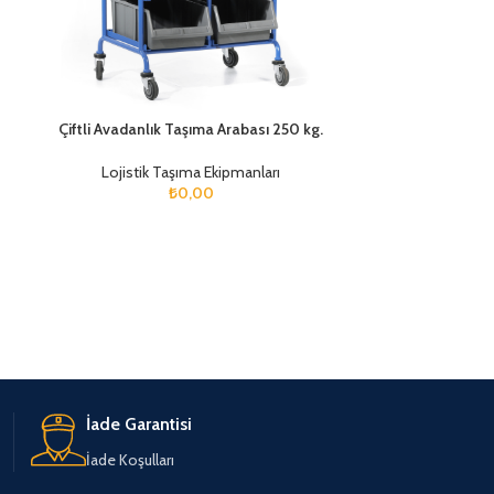
Çiftli Avadanlık Taşıma Arabası 250 kg.
Dosya Ta
Lojistik Taşıma Ekipmanları
Lojistik
₺
0,00
İade Garantisi
İade Koşulları