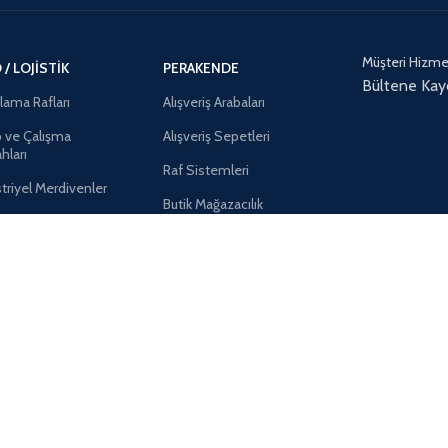
Müşteri Hizmet
/ LOJISTIK
PERAKENDE
Bültene Kay
ama Rafları
Alışveriş Arabaları
 ve Çalışma
Alışveriş Sepetleri
hları
Raf Sistemleri
triyel Merdivenler
Butik Mağazacılık
tik Taşıma Ekipmanları
Teşhir ve Promosyon Standları
k Kasalar
Fiyat Etiketleri
r ve Avadanlıklar
Sosyal Medya