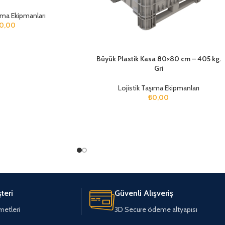
şıma Ekipmanları
0,00
Büyük Plastik Kasa 80×80 cm – 405 kg.
Gri
Lojistik Taşıma Ekipmanları
₺
0,00
teri
Güvenli Alışveriş
metleri
3D Secure ödeme altyapısı