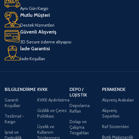
Aynı Gün Kargo
Mutlu Müşteri
Destek Hizmetleri
Güvenli Alışveriş
3D Secure ödeme altyapısı
İade Garantisi
İade Koşulları
BILGILENDIRME
KVKK
DEPO /
PERAKENDE
LOJISTIK
Garanti
KVKK Aydınlatma
Alışveriş Arabaları
Koşulları
Depolama
Gizlilik ve Çerez
Alışveriş
Rafları
Teslimat -
Politikası
Sepetleri
Kargo
Dolap ve
Üyelik ve
Raf Sistemleri
Çalışma
İptal ve
Kullanım
Tezgahları
Butik Mağazacılık
Değişiklik
Sözleşmesi