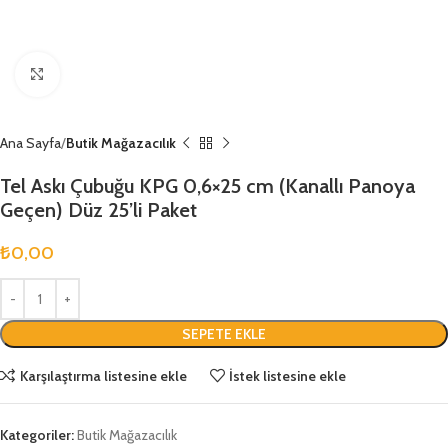
Büyütmek için tıklayın
Ana Sayfa
Butik Mağazacılık
Tel Askı Çubuğu KPG 0,6×25 cm (Kanallı Panoya
Geçen) Düz 25’li Paket
₺
0,00
SEPETE EKLE
Karşılaştırma listesine ekle
İstek listesine ekle
Kategoriler:
Butik Mağazacılık