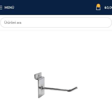
0
MENÜ
₺
0,0