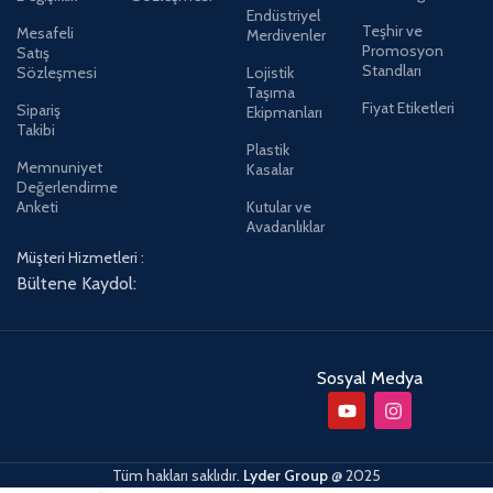
Endüstriyel
Teşhir ve
Mesafeli
Merdivenler
Promosyon
Satış
Standları
Sözleşmesi
Lojistik
Taşıma
Fiyat Etiketleri
Sipariş
Ekipmanları
Takibi
Plastik
Memnuniyet
Kasalar
Değerlendirme
Anketi
Kutular ve
Avadanlıklar
Müşteri Hizmetleri :
Bültene Kaydol:
Sosyal Medya
Tüm hakları saklıdır.
Lyder Group
@
2025