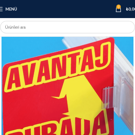
0
MENÜ
₺
0,0