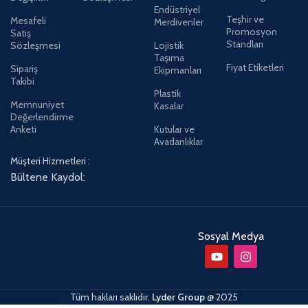
Endüstriyel
Teşhir ve
Mesafeli
Merdivenler
Promosyon
Satış
Standları
Sözleşmesi
Lojistik
Taşıma
Fiyat Etiketleri
Sipariş
Ekipmanları
Takibi
Plastik
Memnuniyet
Kasalar
Değerlendirme
Anketi
Kutular ve
Avadanlıklar
Müşteri Hizmetleri :
Bültene Kaydol:
Sosyal Medya
Tüm hakları saklıdır.
Lyder Group
@
2025