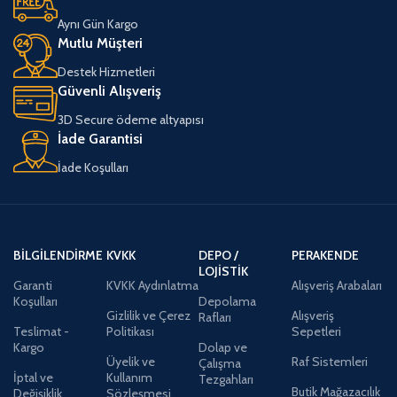
Aynı Gün Kargo
Mutlu Müşteri
Destek Hizmetleri
Güvenli Alışveriş
3D Secure ödeme altyapısı
İade Garantisi
İade Koşulları
BILGILENDIRME
KVKK
DEPO /
PERAKENDE
LOJISTIK
Garanti
KVKK Aydınlatma
Alışveriş Arabaları
Koşulları
Depolama
Gizlilik ve Çerez
Alışveriş
Rafları
Teslimat -
Politikası
Sepetleri
Kargo
Dolap ve
Üyelik ve
Raf Sistemleri
Çalışma
İptal ve
Kullanım
Tezgahları
Butik Mağazacılık
Değişiklik
Sözleşmesi