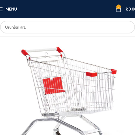
0
MENÜ
₺
0,0