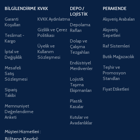
BILGILENDIRME
KVKK
DEPO /
PERAKENDE
LOJISTIK
Garanti
KVKK Aydınlatma
Alışveriş Arabaları
Koşulları
Depolama
Gizlilik ve Çerez
Alışveriş
Rafları
Teslimat -
Politikası
Sepetleri
Kargo
Dolap ve
Üyelik ve
Raf Sistemleri
Çalışma
İptal ve
Kullanım
Tezgahları
Butik Mağazacılık
Değişiklik
Sözleşmesi
Endüstriyel
Teşhir ve
Mesafeli
Merdivenler
Promosyon
Satış
Standları
Sözleşmesi
Lojistik
Taşıma
Fiyat Etiketleri
Sipariş
Ekipmanları
Takibi
Plastik
Memnuniyet
Kasalar
Değerlendirme
Anketi
Kutular ve
Avadanlıklar
Müşteri Hizmetleri :
Bültene Kaydol: