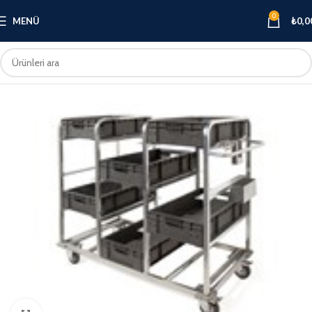
0
MENÜ
₺
0,0