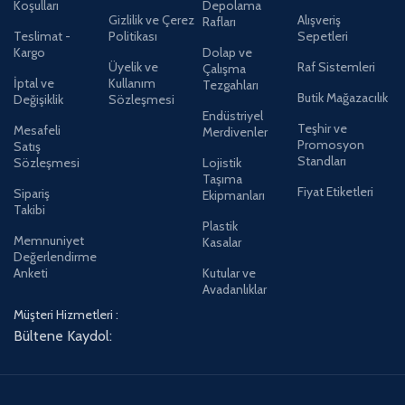
Koşulları
Depolama
Gizlilik ve Çerez
Alışveriş
Rafları
Teslimat -
Politikası
Sepetleri
Kargo
Dolap ve
Üyelik ve
Raf Sistemleri
Çalışma
İptal ve
Kullanım
Tezgahları
Butik Mağazacılık
Değişiklik
Sözleşmesi
Endüstriyel
Teşhir ve
Mesafeli
Merdivenler
Promosyon
Satış
Standları
Sözleşmesi
Lojistik
Taşıma
Fiyat Etiketleri
Sipariş
Ekipmanları
Takibi
Plastik
Memnuniyet
Kasalar
Değerlendirme
Anketi
Kutular ve
Avadanlıklar
Müşteri Hizmetleri :
Bültene Kaydol: