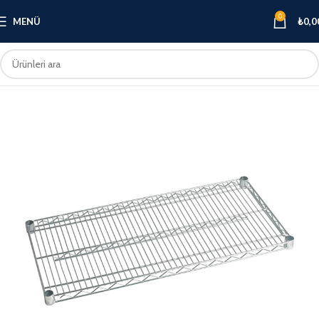
0
MENÜ
₺
0,0