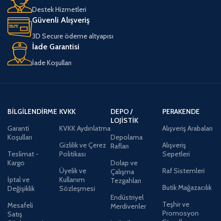
Destek Hizmetleri
Güvenli Alışveriş
3D Secure ödeme altyapısı
İade Garantisi
İade Koşulları
BILGILENDIRME
KVKK
DEPO /
PERAKENDE
LOJISTIK
Garanti
KVKK Aydınlatma
Alışveriş Arabaları
Koşulları
Depolama
Gizlilik ve Çerez
Alışveriş
Rafları
Teslimat -
Politikası
Sepetleri
Kargo
Dolap ve
Üyelik ve
Raf Sistemleri
Çalışma
İptal ve
Kullanım
Tezgahları
Butik Mağazacılık
Değişiklik
Sözleşmesi
Endüstriyel
Teşhir ve
Mesafeli
Merdivenler
Promosyon
Satış