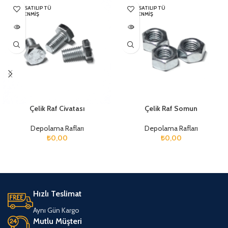
HEPSI SATILIP TÜ
HEPSI SATILIP TÜ
KENMIŞ
KENMIŞ
Çelik Raf Civatası
Çelik Raf Somun
Depolama Rafları
Depolama Rafları
₺
0,00
₺
0,00
Hızlı Teslimat
Aynı Gün Kargo
Mutlu Müşteri