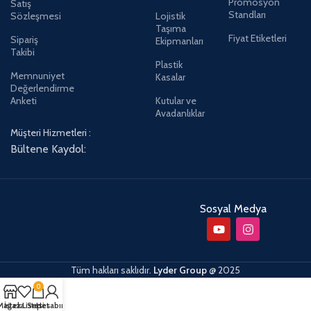
Promosyon
Satış
Standları
Sözleşmesi
Lojistik
Taşıma
Fiyat Etiketleri
Sipariş
Ekipmanları
Takibi
Plastik
Memnuniyet
Kasalar
Değerlendirme
Anketi
Kutular ve
Avadanlıklar
Müşteri Hizmetleri :
Bültene Kaydol:
Sosyal Medya
Tüm hakları saklıdır.
Lyder Group
@
2025
0
Mağaza
İstek Listesi
Sepet
Hesabım