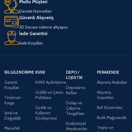
Mutlu Müşteri
Destek Hizmetleri
Güvenli Alışveriş
3D Secure ödeme altyapısı
İade Garantisi
İade Koşulları
BILGILENDIRME
KVKK
DEPO /
PERAKENDE
LOJISTIK
Garanti
KVKK Aydınlatma
Alışveriş Arabaları
Koşulları
Depolama
Gizlilik ve Çerez
Alışveriş
Rafları
Teslimat -
Politikası
Sepetleri
Kargo
Dolap ve
Üyelik ve
Raf Sistemleri
Çalışma
İptal ve
Kullanım
Tezgahları
Butik Mağazacılık
Değişiklik
Sözleşmesi
Endüstriyel
Teşhir ve
Mesafeli
Merdivenler