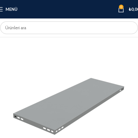
0
MENÜ
₺
0,0