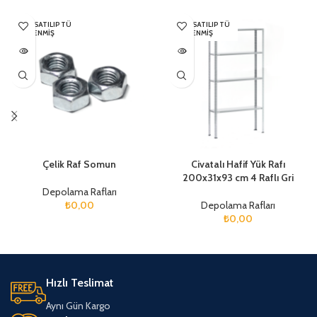
HEPSI SATILIP TÜ
HEPSI SATILIP TÜ
KENMIŞ
KENMIŞ
Çelik Raf Somun
Civatalı Hafif Yük Rafı
200x31x93 cm 4 Raflı Gri
Depolama Rafları
₺
0,00
Depolama Rafları
₺
0,00
Hızlı Teslimat
Aynı Gün Kargo