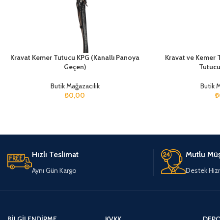
Kravat Kemer Tutucu KPG (Kanallı Panoya
Kravat ve Kemer 
Geçen)
Tutucu
Butik Mağazacılık
Butik 
₺
0,00
₺
Hızlı Teslimat
Mutlu Müş
Aynı Gün Kargo
Destek Hiz
BILGILENDIRME
KVKK
DEPO 