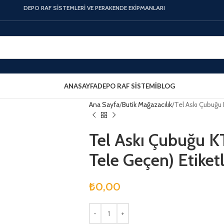
DEPO RAF SİSTEMLERİ VE PERAKENDE EKİPMANLARI
ANASAYFA
DEPO RAF SISTEMI
BLOG
Ana Sayfa
Butik Mağazacılık
Tel Askı Çubuğu 
Tel Askı Çubuğu K
Tele Geçen) Etiketl
₺
0,00