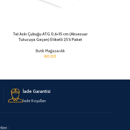
Tel Askı Çubuğu ATG 0,6×15 cm (Aksesuar
Tel Askı Çubuğ
Tutucuya Geçen) Etiketli 25’li Paket
Panoya Geçe
Butik Mağazacılık
But
₺
0,00
İade Garantisi
İade Koşulları
leri :