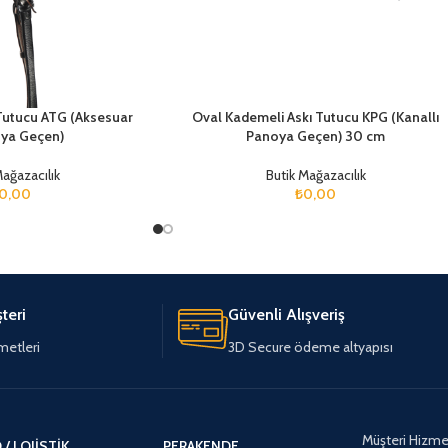
Tutucu ATG (Aksesuar
Oval Kademeli Askı Tutucu KPG (Kanallı
ya Geçen)
Panoya Geçen) 30 cm
Mağazacılık
Butik Mağazacılık
0,00
₺
0,00
teri
Güvenli Alışveriş
metleri
3D Secure ödeme altyapısı
Müşteri Hizmet
/ LOJISTIK
PERAKENDE