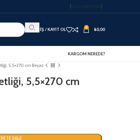
BLOG
SSS
İLETIŞIM
0
GIRIŞ / KAYIT OL
₺
0,00
KARGOM NEREDE?
etliği, 5,5×270 cm Beyaz
etliği, 5,5×270 cm
EPETE EKLE