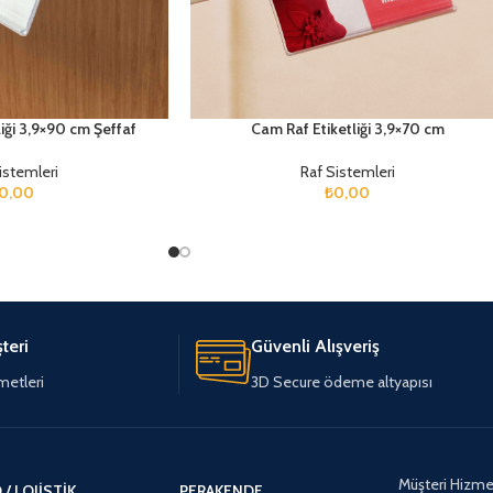
liği 3,9×90 cm Şeffaf
Cam Raf Etiketliği 3,9×70 cm
istemleri
Raf Sistemleri
0,00
₺
0,00
teri
Güvenli Alışveriş
metleri
3D Secure ödeme altyapısı
Müşteri Hizmet
/ LOJISTIK
PERAKENDE