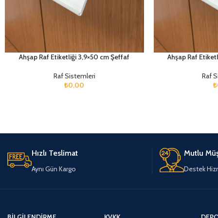
Ahşap Raf Etiketliği 3,9×50 cm Şeffaf
Ahşap Raf Etiket
Raf Sistemleri
Raf S
₺
0,00
₺
Hızlı Teslimat
Mutlu Müş
Aynı Gün Kargo
Destek Hiz
BILGILENDIRME
KVKK
DEPO 