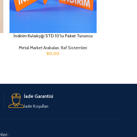
İndirim Kulakçığı STD 10’lu Paket Turuncu
Raf Önü Pl
Metal Market Arabaları
,
Raf Sistemleri
R
₺
0,00
İade Garantisi
İade Koşulları
leri :